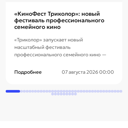
«КиноФест Триколор»: новый
фестиваль профессионального
семейного кино
«Триколор» запускает новый
масштабный фестиваль
профессионального семейного кино —
«КиноФест Триколор». Авторов лучших
проектов ждут всероссийское признание
Подробнее
07 августа 2026 00:00
и любовь зрителей, а также ценные
призы. Прием заявок продлится до 6
сентября.